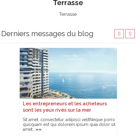
Terrasse
Terrasse
Derniers messages du blog
eteurs
Notre nouveau site Web est en ligne!
Les 
sont
Sit amet, consectetur, adipisci velitNeque porro
quisquam est qui dolorem ipsum quia dolor sit
tNeque porro
Sit a
amet..
»»
.
a dolor sit
quisq
amet.
Nos qualités