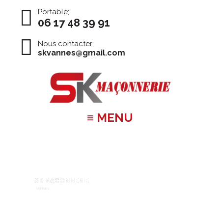
Portable;
06 17 48 39 91
Nous contacter;
skvannes@gmail.com
≡ MENU
S
K
M
A
C
O
N
N
E
R
I
E
Vannes
Détail