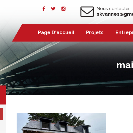
Nous contacter;
skvannes@gma
Page D'accueil
Page D'accueil
Projets
Projets
Entrep
Entrep
mai