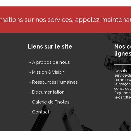
rmations sur nos services, appelez maintena
Liens sur le site
Nos c
lignes
- À propos de nous
Depuis 20
- Mission & Vision
service d
sommes à 
- Ressources Humaines
la maçonn
construct
- Documentation
l’agrandi
le carott
- Galerie de Photos
- Contact