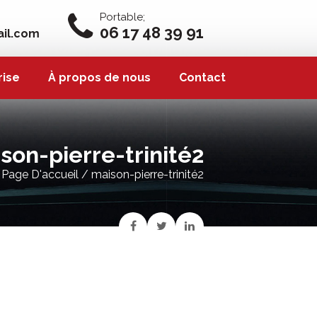
Portable;
06 17 48 39 91
il.com
rise
rise
À propos de nous
À propos de nous
Contact
Contact
son-pierre-trinité2
Page D'accueil
/ maison-pierre-trinité2