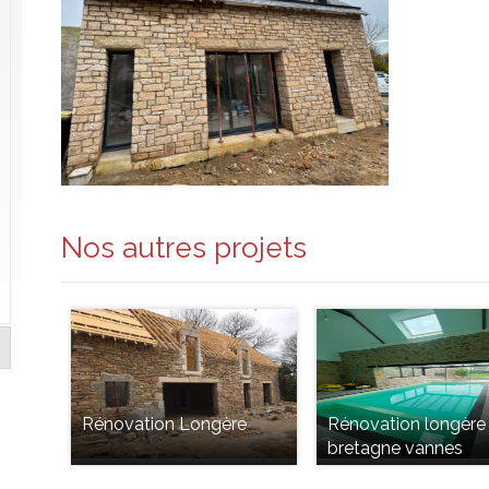
Nos autres projets
Rénovation Longère
Rénovation longère
bretagne vannes