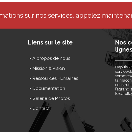
rmations sur nos services, appelez maintena
Liens sur le site
Nos c
lignes
- À propos de nous
Depuis 20
- Mission & Vision
service d
sommes à 
- Ressources Humaines
la maçonn
construct
- Documentation
l’agrandi
le carott
- Galerie de Photos
- Contact