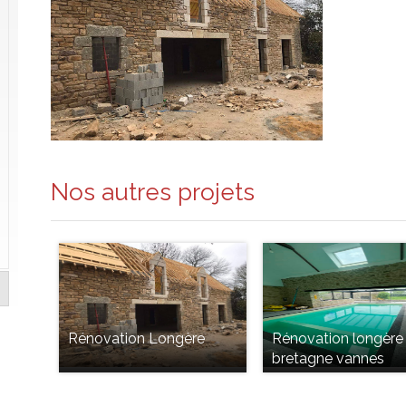
Nos autres projets
Rénovation Longère
Rénovation longère
bretagne vannes