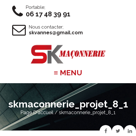
Portable;
06 17 48 39 91
Nous contacter;
skvannes@gmail.com
≡ MENU
skmaconnerie_projet_8_1
Page D'accueil
/ skmaconnerie_projet_8_1