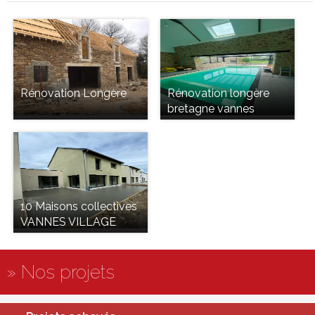
Rénovation Longère
Rénovation longère
bretagne vannes
10 Maisons collectives
VANNES VILLAGE
» Nos projets